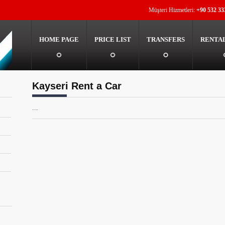
Müşteri Hizmetleri:
+90 532 33
HOME PAGE
PRICE LIST
TRANSFERS
RENTA
Kayseri Rent a Car
...