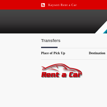
Kayseri Rent a Car
Kayseri Car Rental
Kayseri Airport Rent a Car
Transfers
Place of Pick Up
Destination