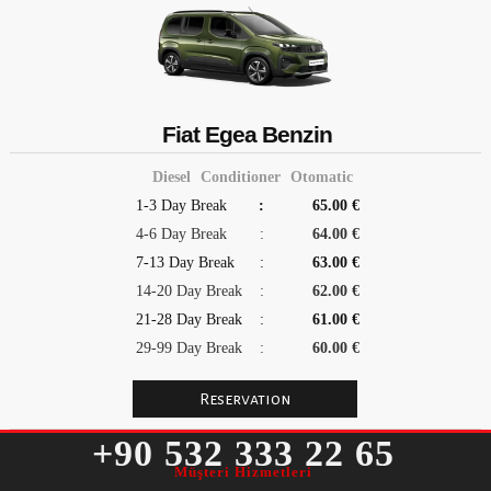
Fiat Egea Benzin
Diesel
Conditioner
Otomatic
1-3 Day Break
:
65.00 €
4-6 Day Break
:
64.00 €
7-13 Day Break
:
63.00 €
14-20 Day Break
:
62.00 €
21-28 Day Break
:
61.00 €
29-99 Day Break
:
60.00 €
+90 532 333 22 65
Müşteri Hizmetleri