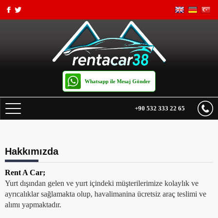
Whatsapp ile Mesaj Gönder
+90 532 333 22 65
ANASAYFA
Hakkımızda
FİYAT LİSTESİ
Rent A Car;
TRANSFER
Yurt dışından gelen ve yurt içindeki müşterilerimize kolaylık ve
ayrıcalıklar sağlamakta olup, havalimanina ücretsiz araç teslimi ve
KİRALAMA KOŞULLARI
alımı yapmaktadır.