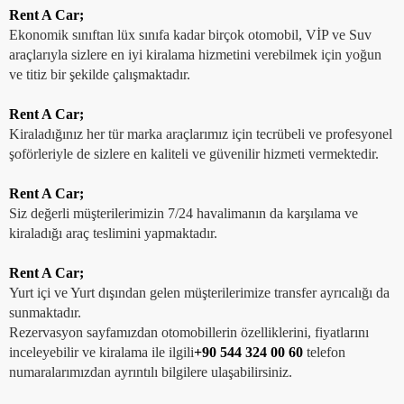
HAKKIMIZDA
Rent A Car;
Ekonomik sınıftan lüx sınıfa kadar birçok otomobil, VİP ve Suv
İLETİŞİM
araçlarıyla sizlere en iyi kiralama hizmetini verebilmek için yoğun
ve titiz bir şekilde çalışmaktadır.
Rent A Car;
Kiraladığınız her tür marka araçlarımız için tecrübeli ve profesyonel
şoförleriyle de sizlere en kaliteli ve güvenilir hizmeti vermektedir.
Rent A Car;
Siz değerli müşterilerimizin 7/24 havalimanın da karşılama ve
kiraladığı araç teslimini yapmaktadır.
Rent A Car;
Yurt içi ve Yurt dışından gelen müşterilerimize transfer ayrıcalığı da
sunmaktadır.
Rezervasyon sayfamızdan otomobillerin özelliklerini, fiyatlarını
inceleyebilir ve kiralama ile ilgili
+90 544 324 00 60
telefon
numaralarımızdan ayrıntılı bilgilere ulaşabilirsiniz.