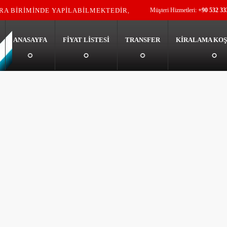
RA BİRİMİNDE YAPİLABİLMEKTEDİR,
Müşteri Hizmetleri:
+90 532 33
LDİR!! !
ANASAYFA
FİYAT LİSTESİ
TRANSFER
KİRALAMA KOŞ