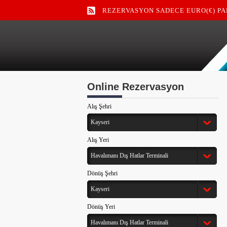
REZERVASYON SADECE EURO(€) PA
TL VEYA DOLAR KURU GÜNCEL DEĞİ
Kayseri Oto Kiralama
Kayseri Havalimanı Rent a Car
Online Rezervasyon
Alış Şehri
Kayseri
Alış Yeri
Havalımanı Dış Hatlar Terminali
Dönüş Şehri
Kayseri
Dönüş Yeri
Havalımanı Dış Hatlar Terminali