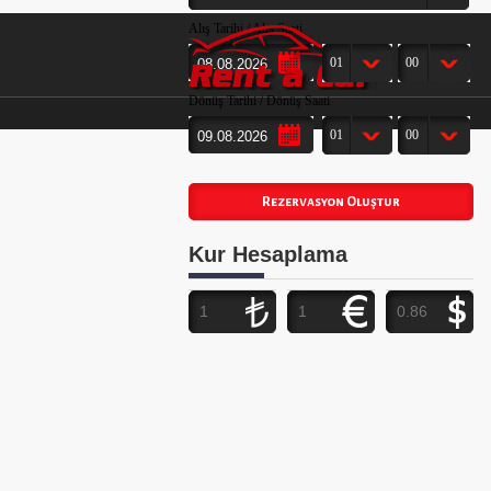
Alış Tarihi / Alış Saati
01
00
Dönüş Tarihi / Dönüş Saati
01
00
Kur Hesaplama